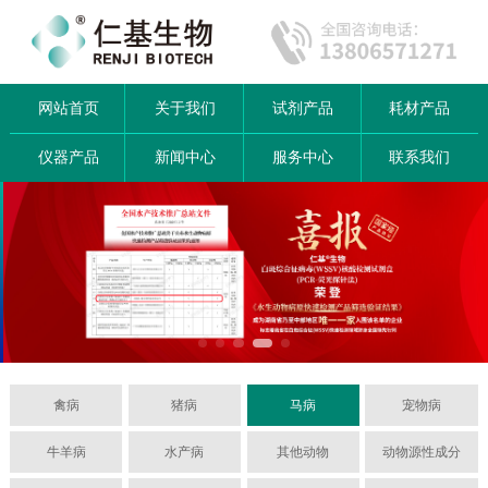
网站首页
关于我们
试剂产品
耗材产品
仪器产品
新闻中心
服务中心
联系我们
禽病
猪病
马病
宠物病
牛羊病
水产病
其他动物
动物源性成分